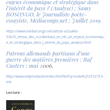
enjeux économique et stratégique dans
l’intérêt du pays ? (Analyse) ;
Samy
BOSONGO, le Journaliste poète-
essayiste,
Médiacongo.net ; Juillet 2019.
https://www.mediacongo.net/article-actualite-
53625_retour_des_occidentaux_en_rdc_un_enjeux_economiqu
e_et_strategique_dans_l_interet_du_pays_analyse.html
Patrons allemands partisans d’une
guerre des matières premières ; Raf
Custers ; mai 2
006.
http://www.indymedia.be/index.html%3Fq=node%252F2375.h
tml
Lecture :