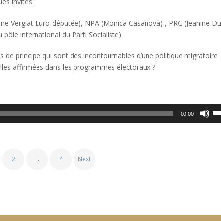
es invités :
tine Vergiat Euro-députée), NPA (Monica Casanova) , PRG (Jeanine Du
ôle international du Parti Socialiste).
ns de principe qui sont des incontournables d’une politique migratoire
lles affirmées dans les programmes électoraux ?
U
00:00
l
f
2
…
4
Next
h
p
a