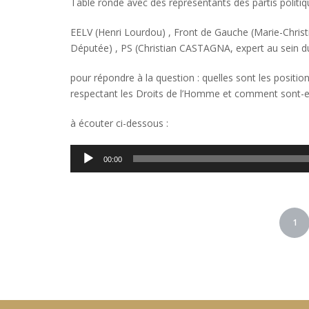
Table ronde avec des représentants des partis politiqu
EELV (Henri Lourdou) , Front de Gauche (Marie-Chris
Députée) , PS (Christian CASTAGNA, expert au sein du p
pour répondre à la question : quelles sont les positio
respectant les Droits de l’Homme et comment sont-e
à écouter ci-dessous :
Lecteur
00:00
audio
Pagination
1
des
publications