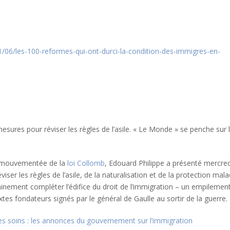
1/06/les-100-reformes-qui-ont-durci-la-condition-des-immigres-en-
ures pour réviser les règles de l’asile. « Le Monde » se penche sur 
on mouvementée de la
loi Collomb
, Edouard Philippe a présenté mercred
er les règles de l’asile, de la naturalisation et de la protection mala
inement compléter l’édifice du droit de l’immigration – un empilemen
xtes fondateurs signés par le général de Gaulle au sortir de la guerre.
 des soins : les annonces du gouvernement sur l’immigration