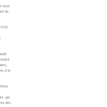
on tous
ant de
 1970.
e
asile
 montré
ains,
es à la
stères
es, qui
tes des