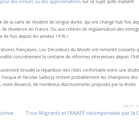
t
pour des erreurs ou des approximations
sur ce sujet qu’ils manient
de la carte de résident de longue durée, qui ont changé huit fois de
s de résidence en France. Ou aux critères de régularisation des immig
ne de fois depuis les années 1970 !
gratoires françaises, Les Décodeurs du
Monde
ont remonté soixante-q
odifié concrètement la centaine de réformes intervenues depuis 194
ssivement brouillé la répartition des rôles confortable entre une droit
es Pasqua et Nicolas Sarkozy restent probablement les champions des
né, voire devancé, de nombreux durcissements proposés par la droite.
NEXT A
Next
éponse
Tous Migrants et l’ANAFÉ récompensées par la
Article: