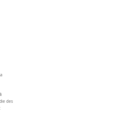
la
i
die des
t