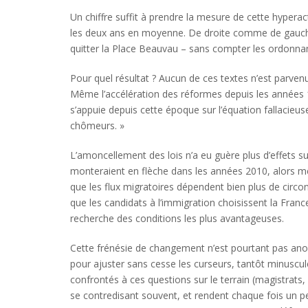
Un chiffre suffit à prendre la mesure de cette hyperact
les deux ans en moyenne. De droite comme de gauche, 
quitter la Place Beauvau – sans compter les ordonnances
Pour quel résultat ? Aucun de ces textes n’est parven
Même l’accélération des réformes depuis les années 1
s’appuie depuis cette époque sur l’équation fallacieus
chômeurs. »
L’amoncellement des lois n’a eu guère plus d’effets sur
monteraient en flèche dans les années 2010, alors mê
que les flux migratoires dépendent bien plus de circo
que les candidats à l’immigration choisissent la Franc
recherche des conditions les plus avantageuses.
Cette frénésie de changement n’est pourtant pas ano
pour ajuster sans cesse les curseurs, tantôt minuscul
confrontés à ces questions sur le terrain (magistrats,
se contredisant souvent, et rendent chaque fois un pe