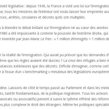
ivité législative : depuis 1945, la France a voté une loi sur l’immigrati
tous les ministres de l’intérieur ont voulu laisser leur empreinte av
, arrêtés, circulaires et décrets qu’ils ont multipliés.
u à éteindre le débat brûlant sur l’immigration né au cœur des années
980 a été impuissante à contenir la poussée de l’extrême droite, qui
e inventée par Jean-Marie Le Pen : « 1 million d’immigrés = 1 million d
 la réalité de l’immigration. Qui aurait pu prévoir que les demandes d’
me que les règles avaient été durcies ? La crise des réfugiés a bien
nstances extérieures que des décrets. Difficile d’imaginer, comme cert
e à l’issue d’un « benchmarking » minutieux des législations européenn
dine. Laissons de côté le temps passé au Parlement et dans les mini
es, tantôt fondamentaux, de la politique migratoire. Tous les acteurs
 avocats ou associatifs) peinent à suivre le rythme effréné des réform
u plus complexe le droit des étrangers. Même les politiques spécialis