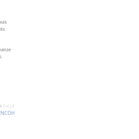
puis
rés
uinze
5.
e
RTICLE
 CNCDH