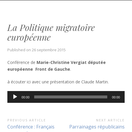
La Politique migratoire
européenne
Published on
26 septembre 2015
Conférence de
Marie-Christine Vergiat députée
européenne Front de Gauche
.
à écouter ici avec une présentation de Claude Martin.
Lecteur
00:00
00:00
audio
Navigation
PREVIOUS ARTICLE
NEXT ARTICLE
Previous
Next
Conférence : Français
Parrainages républicains
de