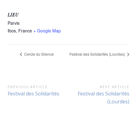
LIEU
Parvis
Ibos
,
France
+ Google Map
Cercle du Silence
Festival des Solidarités (Lourdes)
Navigation
PREVIOUS ARTICLE
NEXT ARTICLE
Previous
Next
Festival des Solidarités
Festival des Solidarités
de
Article:
Article:
(Lourdes)
l’article