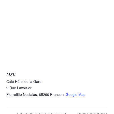
LIEU
Café Hôtel de la Gare
9 Rue Lavoisier
Pierrefitte Nestalas
,
65260
France
+ Google Map
FIFDH : Days of Hope